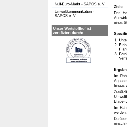
Null-Euro-Markt - SAPOS e. V.
Ziele
Umweltkommunikation -
Das Ha
SAPOS e. V.
Auswir
eines ö
Unser Wertstoffhof ist
zertifiziert durch:
Spezifi
1.
Unte
2.
Einb
Plan
3.
Förd
Verf
Ergebn
Im Rahm
Anpassu
hinaus 
Zusätz
Umweltk
Blaue- u
Im Rahm
werden.
Darüber
einsch