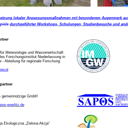
etzung lokaler
Anpassungsmaßnahmen mit besonderem Augenmerk auf B
piele
durchgeführter Workshops, Schulungen, Studienbesuche und and
rtner
t für Meteorologie und Wasserwirtschaft
les Forschungsinstitut Niederlassung in
 - Abteilung für regionale Forschung
gw.pl
partner
gemeinnützige GmbH
os-goerlitz.de
a Ekologiczna „Zielona Akcja”