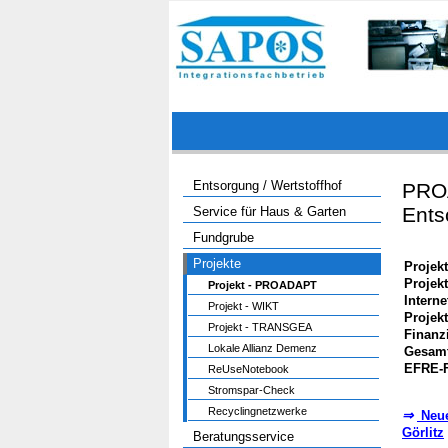
Entsorgung / Wertstoffhof
PROA
Ents
Service für Haus & Garten
Fundgrube
Projekte
Projek
Projekt
Projekt - PROADAPT
Interne
Projekt - WIKT
Projekt
Projekt - TRANSGEA
Finanzi
Lokale Allianz Demenz
Gesam
EFRE-
ReUseNotebook
Stromspar-Check
Recyclingnetzwerke
⇒
Neue
Görlitz
Beratungsservice