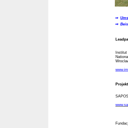
⇒
Ums
⇒ Beis
Leadpa
Institu
Nationa
Wroclaw
www.im
Projekt
SAPOS 
www.sap
Fundacj