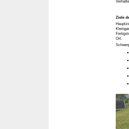
Verhalt
Ziele 
Hauptz
Kleinga
Fertigst
Ort.
Schwerp