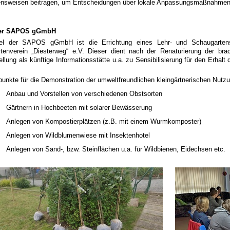
ensweisen beitragen, um Entscheidungen über lokale Anpassungsmaßnahmen 
der SAPOS gGmbH
iel der SAPOS gGmbH ist die Errichtung eines Lehr- und Schaugartens
rtenverein „Diesterweg“ e.V. Dieser dient nach der Renaturierung der bra
ellung als künftige Informationsstätte u.a. zu Sensibilisierung für den Erhalt
unkte für die Demonstration der umweltfreundlichen kleingärtnerischen Nutzu
Anbau und Vorstellen von verschiedenen Obstsorten
Gärtnern in Hochbeeten mit solarer Bewässerung
Anlegen von Kompostierplätzen (z.B. mit einem Wurmkomposter)
Anlegen von Wildblumenwiese mit Insektenhotel
Anlegen von Sand-, bzw. Steinflächen u.a. für Wildbienen, Eidechsen etc.