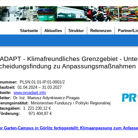
Startseite
Aktuelles
Struktur
Referenzen
Partner/Li
DAPT - Klimafreundliches Grenzgebiet - Unter
cheidungsfindung zu Anpassungsmaßnahmen 
tnummer:
PLSN.01.01-IP.01-0001/2
laufzeit:
01.04.2024 – 31.03.2027
tseite:
www.proadapt.info
leiter:
Dr. Inż. Mariusz Adynkiewicz-Piragas
erungsinstitut:
Ministerstwo Funduszy i Polityki Regionalnej
tausgaben:
1. 221 230,12 €
Förderung:
971 404,87 €
r Garten-Campus in Görlitz fertiggestellt: Klimaanpassung zum Anfasse