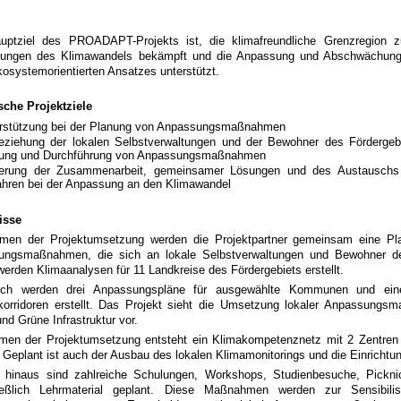
uptziel des PROADAPT-Projekts ist, die klimafreundliche Grenzregion z
kungen des Klimawandels bekämpft und die Anpassung und Abschwächung 
kosystemorientierten Ansatzes unterstützt.
sche Projektziele
rstützung bei der Planung von Anpassungsmaßnahmen
eziehung der lokalen Selbstverwaltungen und der Bewohner des Fördergebi
ung und Durchführung von Anpassungsmaßnahmen
erung der Zusammenarbeit, gemeinsamer Lösungen und des Austauschs 
ahren bei der Anpassung an den Klimawandel
isse
en der Projektumsetzung werden die Projektpartner gemeinsam eine Plat
ngsmaßnahmen, die sich an lokale Selbstverwaltungen und Bewohner des F
werden Klimaanalysen für 11 Landkreise des Fördergebiets erstellt.
lich werden drei Anpassungspläne für ausgewählte Kommunen und eine
orridoren erstellt. Das Projekt sieht die Umsetzung lokaler Anpassun
nd Grüne Infrastruktur vor.
en der Projektumsetzung entsteht ein Klimakompetenznetz mit 2 Zentre
 Geplant ist auch der Ausbau des lokalen Klimamonitorings und die Einricht
 hinaus sind zahlreiche Schulungen, Workshops, Studienbesuche, Pickn
ließlich Lehrmaterial geplant. Diese Maßnahmen werden zur Sensibilis