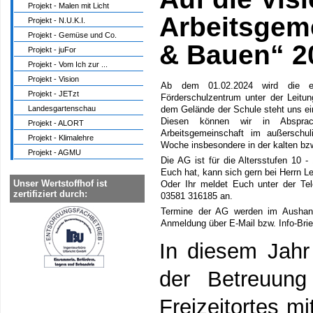
Projekt - Malen mit Licht
Arbeitsgeme
Projekt - N.U.K.I.
Projekt - Gemüse und Co.
& Bauen“ 2
Projekt - juFor
Projekt - Vom Ich zur ...
Projekt - Vision
Ab dem 01.02.2024 wird die erf
Projekt - JETzt
Förderschulzentrum unter der Leitun
Landesgartenschau
dem Gelände der Schule steht uns ei
Diesen können wir in Abspra
Projekt - ALORT
Arbeitsgemeinschaft im außerschul
Projekt - Klimalehre
Woche insbesondere in der kalten bzw
Projekt - AGMU
Die AG ist für die Altersstufen 10 
Euch hat, kann sich gern bei Herrn 
Unser Wertstoffhof ist
Oder Ihr meldet Euch unter der T
zertifiziert durch:
03581 316185 an.
Termine der AG werden im Aushan
Anmeldung über E-Mail bzw. Info-Bri
In diesem Jahr
der Betreuung
Freizeitortes m