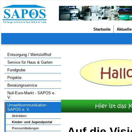
Startseite
Aktuelle
Entsorgung / Wertstoffhof
Service für Haus & Garten
Fundgrube
Projekte
Beratungsservice
Null-Euro-Markt - SAPOS e.
V.
Umweltkommunikation -
SAPOS e. V.
Aktivitäten
Kinder- und Jugendportal
Auf die Vis
Pressemitteilungen