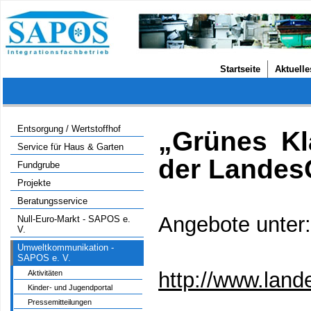
Startseite
Aktuelle
Entsorgung / Wertstoffhof
„Grünes K
Service für Haus & Garten
der Landes
Fundgrube
Projekte
Beratungsservice
Angebote unter
Null-Euro-Markt - SAPOS e.
V.
Umweltkommunikation -
SAPOS e. V.
http://www.lan
Aktivitäten
Kinder- und Jugendportal
Pressemitteilungen