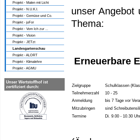
Projekt - Malen mit Licht
unser Angebot 
Projekt - N.U.K.I.
Projekt - Gemüse und Co.
Thema:
Projekt - juFor
Projekt - Vom Ich zur ...
Projekt - Vision
Projekt - JETzt
Landesgartenschau
Projekt - ALORT
Erneuerbare E
Projekt - Klimalehre
Projekt - AGMU
Unser Wertstoffhof ist
Zielgruppe
Schulklassen (Klas
zertifiziert durch:
Teilnehmerzahl
10 - 25
Anmeldung
bis 7 Tage vor Ver
Mitzubringen
sind Schreibutensil
Termine
Di. 9.00 - 10.30 Uh